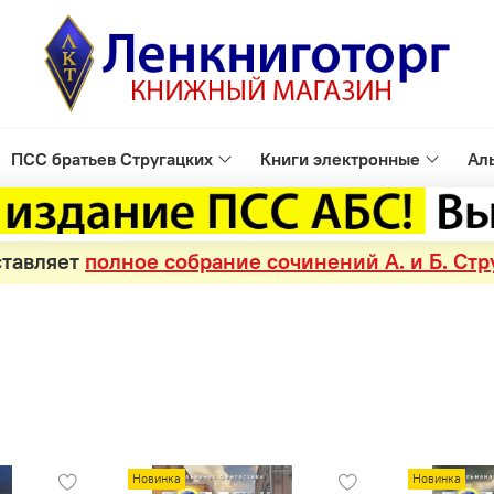
ПСС братьев Стругацких
Книги электронные
Ал
ставляет
полное собрание сочинений А. и Б. Стр
Новинка
Новинка