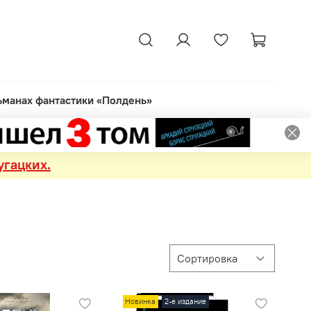
ьманах фантастики «Полдень»
угацких.
Новинка
2-е издание