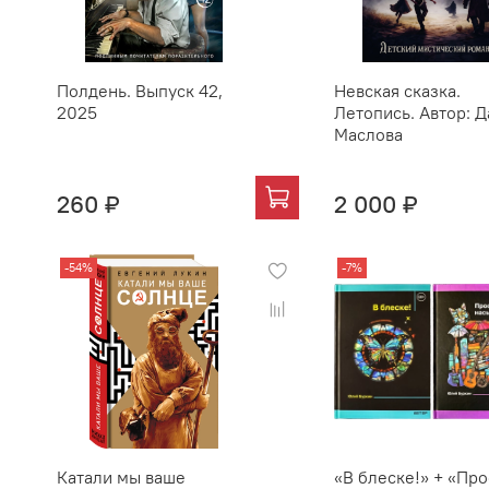
Полдень. Выпуск 42,
Невская сказка.
2025
Летопись. Автор: Д
Маслова
260 ₽
2 000 ₽
-54%
-7%
Катали мы ваше
«В блеске!» + «Про