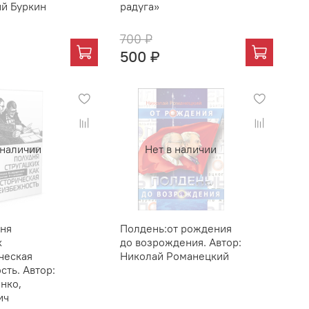
ий Буркин
радуга»
700 ₽
500 ₽
 наличии
Нет в наличии
ня
Полдень:от рождения
х
до возрождения. Автор:
ческая
Николай Романецкий
ть. Автор:
нко,
ич