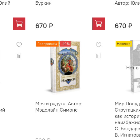
 Юлий
Буркин
Автор: Юл
670 ₽
670 ₽
Распродажа
-40%
Новинка
Нет в
Меч и радуга. Автор:
Мир Полуд
ий
Мэделайн Симонс
Стругацки
как истори
неизбежнос
С. Бондаре
В. Игнатов