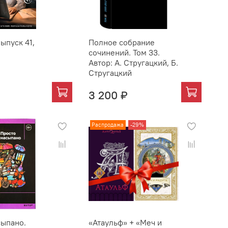
ыпуск 41,
Полное собрание
сочинений. Том 33.
Автор: А. Стругацкий, Б.
Стругацкий
3 200 ₽
Распродажа
-29%
сыпано.
«Атаульф» + «Меч и